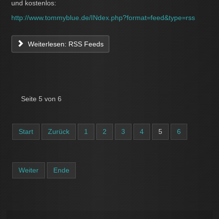
und kostenlos:
http://www.tommyblue.de/INdex.php?format=feed&type=rss
Weiterlesen: RSS Feeds
Seite 5 von 6
Start
Zurück
1
2
3
4
5
6
Weiter
Ende