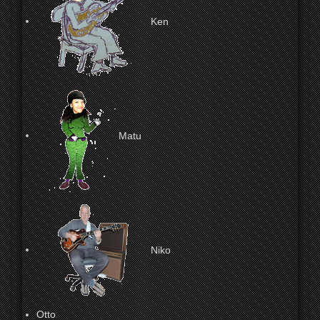
Ken
Matu
Niko
Otto