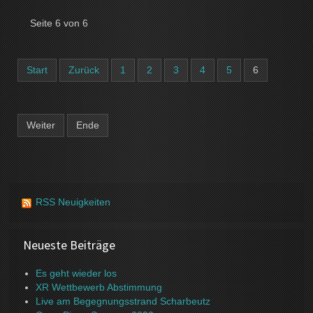
Seite 6 von 6
Start
Zurück
1
2
3
4
5
6
Weiter
Ende
RSS Neuigkeiten
Neueste Beiträge
Es geht wieder los
XR Wettbewerb Abstimmung
Live am Begegnungsstrand Scharbeutz