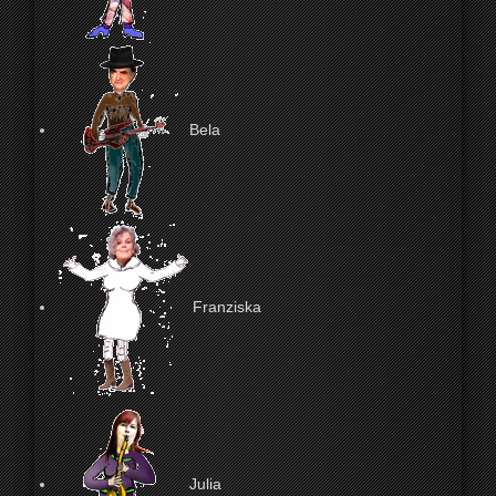
Bela
Franziska
Julia