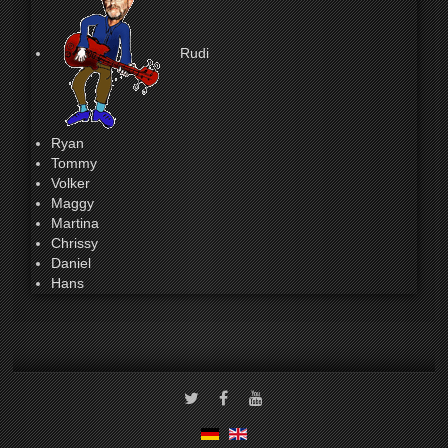
Rudi
Ryan
Tommy
Volker
Maggy
Martina
Chrissy
Daniel
Hans