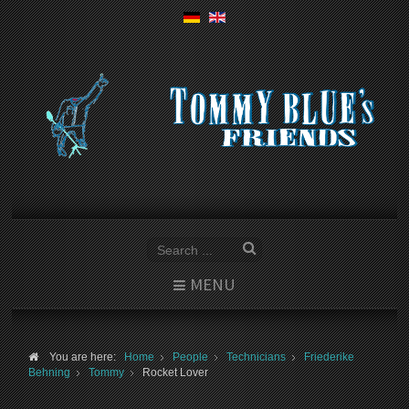
MENU
You are here:
Home
People
Technicians
Friederike
Behning
Tommy
Rocket Lover