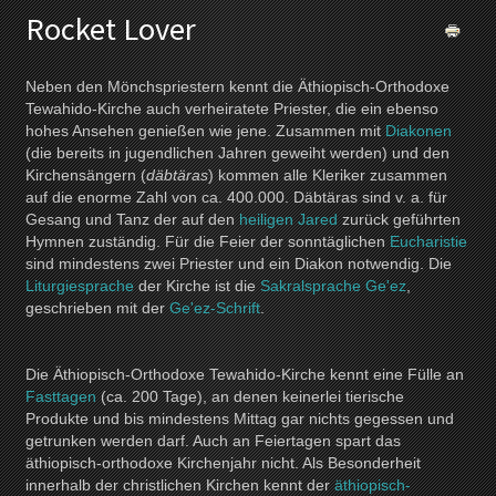
Rocket Lover
Neben den Mönchspriestern kennt die Äthiopisch-Orthodoxe
Tewahido-Kirche auch verheiratete Priester, die ein ebenso
hohes Ansehen genießen wie jene. Zusammen mit
Diakonen
(die bereits in jugendlichen Jahren geweiht werden) und den
Kirchensängern (
däbtäras
) kommen alle Kleriker zusammen
auf die enorme Zahl von ca. 400.000. Däbtäras sind v. a. für
Gesang und Tanz der auf den
heiligen Jared
zurück geführten
Hymnen zuständig. Für die Feier der sonntäglichen
Eucharistie
sind mindestens zwei Priester und ein Diakon notwendig. Die
Liturgiesprache
der Kirche ist die
Sakralsprache
Ge'ez
,
geschrieben mit der
Ge'ez-Schrift
.
Die Äthiopisch-Orthodoxe Tewahido-Kirche kennt eine Fülle an
Fasttagen
(ca. 200 Tage), an denen keinerlei tierische
Produkte und bis mindestens Mittag gar nichts gegessen und
getrunken werden darf. Auch an Feiertagen spart das
äthiopisch-orthodoxe Kirchenjahr nicht. Als Besonderheit
innerhalb der christlichen Kirchen kennt der
äthiopisch-